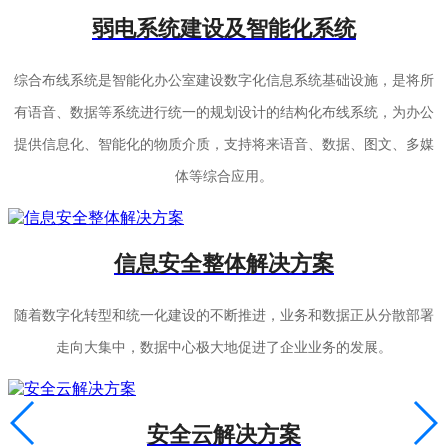
弱电系统建设及智能化系统
综合布线系统是智能化办公室建设数字化信息系统基础设施，是将所
有语音、数据等系统进行统一的规划设计的结构化布线系统，为办公
提供信息化、智能化的物质介质，支持将来语音、数据、图文、多媒
体等综合应用。
信息安全整体解决方案
随着数字化转型和统一化建设的不断推进，业务和数据正从分散部署
走向大集中，数据中心极大地促进了企业业务的发展。
安全云解决方案