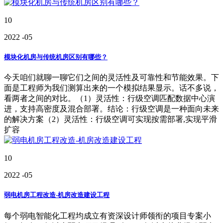
10
2022
-05
模块化机房与传统机房区别有哪些？
今天咱们就聊一聊它们之间的灵活性及可靠性和节能效果。下
面是工程师为我们测算出来的一个模拟结果显示。话不多说，
看两者之间的对比。（1）灵活性：行级空调匹配数据中心演
进，支持高密度及混合部署。结论：行级空调是一种面向未来
的解决方案（2）灵活性：行级空调可实现按需部署,实现平滑
扩容
10
2022
-05
弱电机房工程改造-机房改造建设工程
每个弱电智能化工程均成立有资深设计师领衔的项目专案小