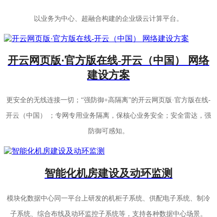
以业务为中心、超融合构建的企业级云计算平台。
开云网页版·官方版在线-开云（中国） 网络
建设方案
更安全的无线连接一切；“强防御+高隔离”的开云网页版·官方版在线-
开云（中国） ；专网专用业务隔离，保核心业务安全；安全雷达，强
防御可感知。
智能化机房建设及动环监测
模块化数据中心同一平台上研发的机柜子系统、供配电子系统、制冷
子系统、综合布线及动环监控子系统等，支持各种数据中心场景。