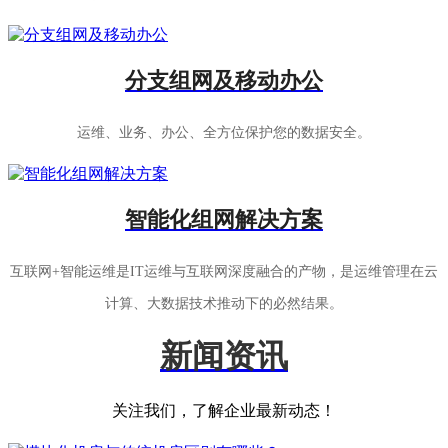
分支组网及移动办公
运维、业务、办公、全方位保护您的数据安全。
智能化组网解决方案
互联网+智能运维是IT运维与互联网深度融合的产物，是运维管理在云
计算、大数据技术推动下的必然结果。
新闻资讯
关注我们，了解企业最新动态！